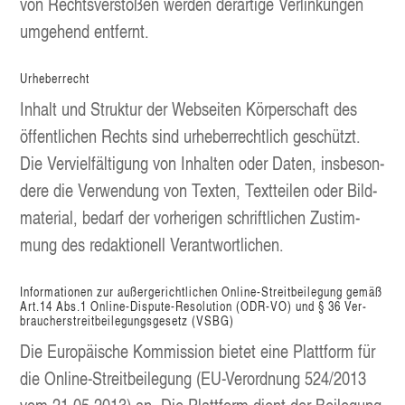
von Rechts­ver­stö­ßen wer­den der­ar­ti­ge Ver­lin­kun­gen
umge­hend entfernt.
Urhe­ber­recht
Inhalt und Struk­tur der Web­sei­ten Kör­per­schaft des
öffent­li­chen Rechts sind urhe­ber­recht­lich geschützt.
Die Ver­viel­fäl­ti­gung von Inhal­ten oder Daten, ins­be­son­
de­re die Ver­wen­dung von Tex­ten, Text­tei­len oder Bild­
ma­te­ri­al, bedarf der vor­he­ri­gen schrift­li­chen Zustim­
mung des redak­tio­nell Verantwortlichen.
Infor­ma­tio­nen zur außer­ge­richt­li­chen Online-Streit­bei­le­gung gemäß
Art.14 Abs.1 Online-Dis­pu­te-Reso­lu­ti­on (ODR-VO) und § 36 Ver­
brau­cher­streit­bei­le­gungs­ge­setz (VSBG)
Die Euro­päi­sche Kom­mis­si­on bie­tet eine Platt­form für
die Online-Streit­bei­le­gung (EU-Ver­ord­nung 524/2013