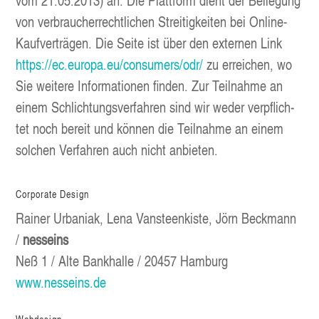
vom 21.05.2013) an. Die Platt­form dient der Bei­le­gung
von ver­brau­cher­recht­li­chen Strei­tig­kei­ten bei Online-
Kauf­ver­trä­gen. Die Sei­te ist über den exter­nen Link
https://ec.europa.eu/consumers/odr/
zu errei­chen, wo
Sie wei­te­re Infor­ma­tio­nen fin­den. Zur Teil­nah­me an
einem Schlich­tungs­ver­fah­ren sind wir weder ver­pflich­
tet noch bereit und kön­nen die Teil­nah­me an einem
sol­chen Ver­fah­ren auch nicht anbieten.
Cor­po­ra­te Design
Rai­ner Urba­ni­ak, Lena Vansteen­kis­te, Jörn Beck­mann
/
nesseins
Neß 1 / Alte Bank­hal­le / 20457 Hamburg
www.nesseins.de