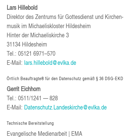
Lars
Hil­le­bold
Direk­tor des Zen­trums für Got­tes­dienst und Kir­chen­
mu­sik im Michae­lis­klos­ter Hildesheim
Hin­ter der Michae­lis­kir­che 3
31134 Hil­des­heim
Tel.:
05121 6971–570
E‑Mail:
lars.hillebold@evlka.de
Ört­lich Beauf­trag­te® für den Daten­schutz gemäß § 36 DSG-EKD
Ger­rit
Eich­horn
Tel.:
0511/1241 — 828
E‑Mail:
Datenschutz.Landeskirche@evlka.de
Tech­ni­sche Bereitstellung
Evan­ge­li­sche Medi­en­ar­beit | EMA