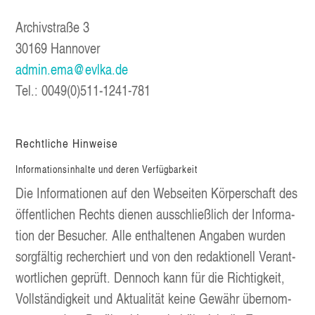
Archiv­stra­ße 3
30169 Han­no­ver
admin.ema@evlka.de
Tel.: 0049(0)511‑1241-781
Recht­li­che Hinweise
Infor­ma­ti­ons­in­hal­te und deren Verfügbarkeit
Die Infor­ma­tio­nen auf den Web­sei­ten Kör­per­schaft des
öffent­li­chen Rechts die­nen aus­schließ­lich der Infor­ma­
ti­on der Besu­cher. Alle ent­hal­te­nen Anga­ben wur­den
sorg­fäl­tig recher­chiert und von den redak­tio­nell Ver­ant­
wort­li­chen geprüft. Den­noch kann für die Rich­tig­keit,
Voll­stän­dig­keit und Aktua­li­tät kei­ne Gewähr über­nom­