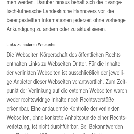
men wer­den. Dar­über hin­aus behält sich die Evan­ge­
lisch-luthe­ri­sche Lan­des­kir­che Han­no­vers vor, die
bereit­ge­stell­ten Infor­ma­tio­nen jeder­zeit ohne vor­he­ri­ge
Ankün­di­gung zu ändern oder zu aktualisieren.
Links zu ande­ren Webseiten
Die Web­sei­ten Kör­per­schaft des öffent­li­chen Rechts
ent­hal­ten Links zu Web­sei­ten Drit­ter. Für die Inhal­te
der ver­link­ten Web­sei­ten ist aus­schließ­lich der jewei­li­
ge Anbie­ter die­ser Web­sei­ten ver­ant­wort­lich. Zum Zeit­
punkt der Ver­lin­kung auf die exter­nen Web­sei­ten waren
weder rechts­wid­ri­ge Inhal­te noch Rechts­ver­stö­ße
erkenn­bar. Eine andau­ern­de Kon­trol­le der ver­link­ten
Web­sei­ten, ohne kon­kre­te Anhalts­punk­te einer Rechts­
ver­let­zung, ist nicht durch­führ­bar. Bei Bekannt­wer­den