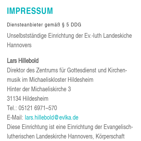
IMPRES­SUM
Diens­te­an­bie­ter gemäß § 5 DDG
Unselbst­stän­di­ge Ein­rich­tung der Ev.-luth Lan­des­ki­che
Hannovers
Lars
Hil­le­bold
Direk­tor des Zen­trums für Got­tes­dienst und Kir­chen­
mu­sik im Michae­lis­klos­ter Hildesheim
Hin­ter der Michae­lis­kir­che 3
31134 Hil­des­heim
Tel.:
05121 6971–570
E‑Mail:
lars.hillebold@evlka.de
Die­se Ein­rich­tung ist eine Ein­rich­tung der Evan­ge­lisch-
luthe­ri­schen Lan­des­kir­che Han­no­vers, Kör­per­schaft