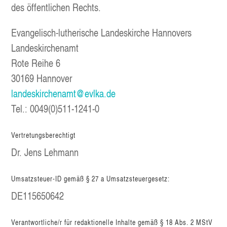
des öffent­li­chen Rechts.
Evan­ge­lisch-luthe­ri­sche Lan­des­kir­che Han­no­vers
Lan­des­kir­chen­amt
Rote Rei­he 6
30169 Han­no­ver
landeskirchenamt@evlka.de
Tel.: 0049(0)511‑1241‑0
Ver­tre­tungs­be­rech­tigt
Dr. Jens Lehmann
Umsatz­steu­er-ID gemäß § 27 a Umsatzsteuergesetz:
DE115650642
Verantwortliche/​r für redak­tio­nel­le Inhal­te gemäß § 18 Abs. 2 MStV