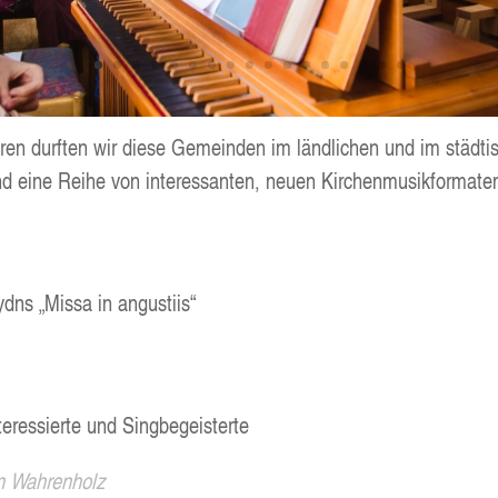
­ren durf­ten wir die­se Gemein­den im länd­li­chen und im städ­t
d eine Rei­he von inter­es­san­ten, neu­en Kir­chen­mu­sik­for­ma­
ydns „Mis­sa in angustiis“
­ter­es­sier­te und Singbegeisterte
en Wah­ren­holz