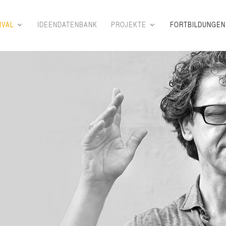
I­VAL
IDEEN­DA­TEN­BANK
PRO­JEK­TE
FORT­BIL­DUN­GEN