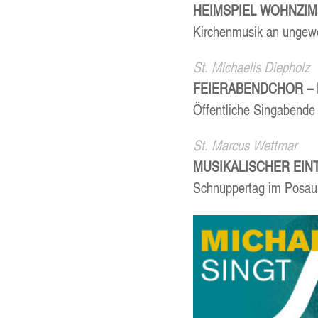
HEIM­SPIEL WOHN­ZIM
Kir­chen­mu­sik an unge­w
St. Michae­lis Diep­holz
FEI­ER­ABEND­CHOR –
Öffent­li­che Singabende
St. Mar­cus Wett­mar
MUSI­KA­LI­SCHER EINT
Schnup­per­tag im Posa