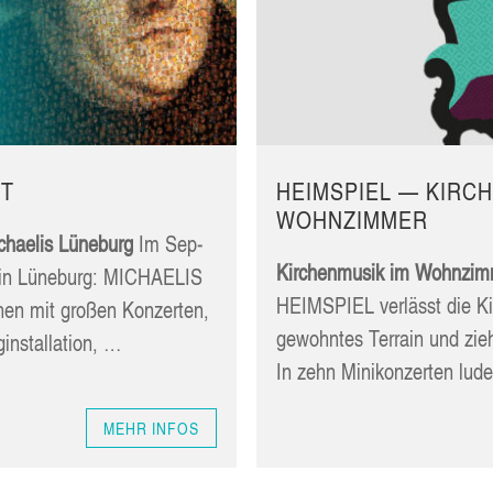
GT
HEIM­SPIEL — KIR­CH
WOHNZIMMER
chae­lis Lüneburg
Im Sep­
Kir­chen­mu­sik im Wohn­zim
 in Lüne­burg: MICHAE­LIS
HEIM­SPIEL ver­lässt die Kir
en mit gro­ßen Kon­zer­ten,
gewohn­tes Ter­rain und zie
nginstallation, …
In zehn Mini­kon­zer­ten lu
MEHR INFOS