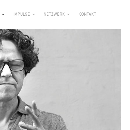
IMPUL­SE
NETZ­WERK
KON­TAKT