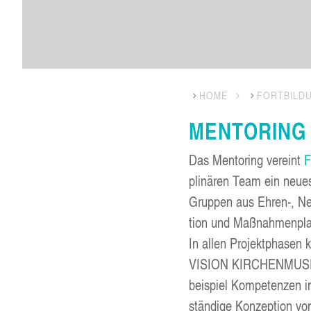
HOME
FORT­BIL­D
MEN­TO­RING
Das Men­to­ring ver­eint
F
pli­nä­ren Team ein neu­e
Grup­pen aus Ehren‑, Nebe
ti­on und Maß­nah­men­pl
In allen Pro­jekt­pha­sen
VISI­ON KIR­CHEN­MU­SIK 
bei­spiel Kom­pe­ten­zen 
stän­di­ge Kon­zep­ti­on v