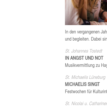
In den ver­gan­ge­nen Jah
und beglei­ten. Dabei sin
St. Johan­nes Tostedt
IN ANGST UND NOT
Musik­ver­mitt­lung zu Ha
St. Michae­lis Lüne­burg
MICHAE­LIS SINGT
Fest­wo­chen für Kul­tur­in
St. Nico­lai u. Catha­ri­n