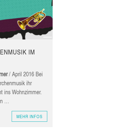
EN­MU­SIK IM
­mer
/ April 2016 Bei
­chen­mu­sik ihr
ht ins Wohn­zim­mer.
den …
MEHR INFOS