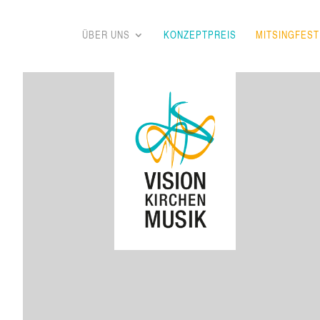
ÜBER UNS
KON­ZEPT­PREIS
MIT­SINGFES­T