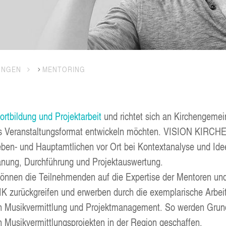
UN­GEN
MEN­TO­RING
ort­bil­dung und Pro­jekt­ar­beit
und rich­tet sich an Kir­chen­ge­mein
s Ver­an­stal­tungs­for­mat ent­wi­ckeln möch­ten. VISI­ON KIR­CH
n- und Haupt­amt­li­chen vor Ort bei Kon­text­ana­ly­se und Ide
a­nung, Durch­füh­rung und Projektauswertung.
 kön­nen die Teil­neh­men­den auf die Exper­ti­se der Men­to­ren 
zurück­grei­fen und erwer­ben durch die exem­pla­ri­sche Arbeit 
in Musik­ver­mitt­lung und Pro­jekt­ma­nage­ment. So wer­den Grund
on Musik­ver­mitt­lungs­pro­jek­ten in der Regi­on geschaffen.