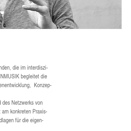
­den, die im inter­dis­zi­
EN­MU­SIK beglei­tet die
en­ent­wick­lung, Kon­zep­
und des Netz­werks von
am kon­kre­ten Pra­xis­
­la­gen für die eigen­