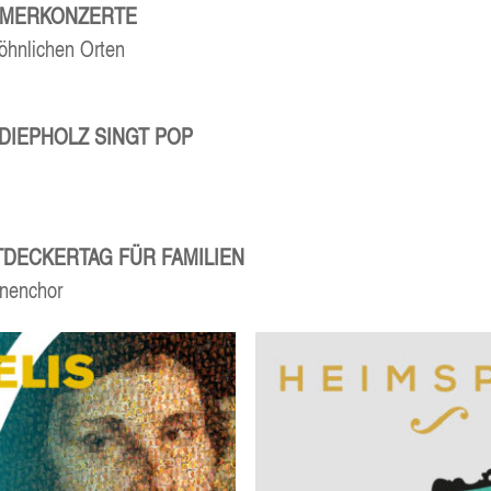
­MER­KON­ZER­TE
öhn­li­chen Orten
 DIEP­HOLZ SINGT POP
­DE­CKER­TAG FÜR FAMI­LI­EN
unenchor