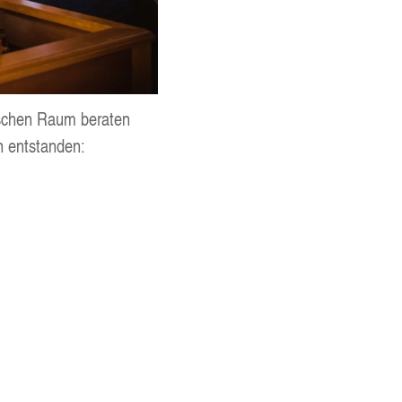
i­schen Raum bera­ten
ten entstanden: