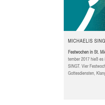
MICHAE­LIS SIN
Fest­wo­chen in St. Mi
tem­ber 2017 hieß es
SINGT. Vier Fest­wo­ch
Got­tes­diens­ten, Kla