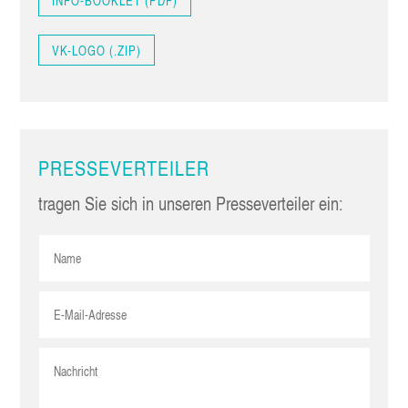
INFO-BOOK­LET (PDF)
VK-LOGO (.ZIP)
PRES­SE­VER­TEI­LER
tra­gen Sie sich in unse­ren Pres­se­ver­tei­ler ein: