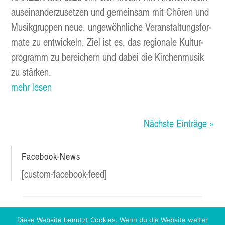
aus­ein­an­der­zu­set­zen und gemein­sam mit Chö­ren und
Musik­grup­pen neue, unge­wöhn­li­che Ver­an­stal­tungs­for­
ma­te zu ent­wi­ckeln. Ziel ist es, das regio­na­le Kul­tur­
pro­gramm zu berei­chern und dabei die Kir­chen­mu­sik
zu stärken.
mehr lesen
Nächs­te Einträge »
Face­book-News
[cus­tom-face­book-feed]
Diese Website benutzt Cookies. Wenn du die Website weiter
NEWS­LET­TER
PRES­SE
PART­NER
KON­TAKT