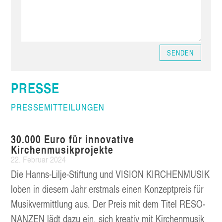
SENDEN
PRES­SE
PRES­SE­MIT­TEI­LUN­GEN
30.000 Euro für inno­va­ti­ve
Kirchenmusikprojekte
22. Febru­ar 2024
Die Hanns-Lil­­je-Stif­­tung und VISI­ON KIR­CHEN­MU­SIK
loben in die­sem Jahr erst­mals einen Kon­zept­preis für
Musik­ver­mitt­lung aus. Der Preis mit dem Titel RESO­
NAN­ZEN lädt dazu ein, sich krea­tiv mit Kir­chen­mu­sik