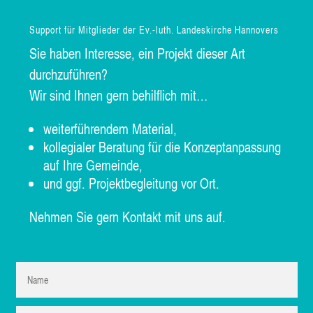
Sup­port für Mit­glie­der der Ev.-luth. Lan­des­kir­che Hannovers
Sie haben Inter­es­se, ein Pro­jekt die­ser Art
durchzuführen?
Wir sind Ihnen gern behilf­lich mit…
wei­ter­füh­ren­dem Material,
kol­le­gia­ler Bera­tung für die Kon­zep­t­an­pas­sung
auf Ihre Gemeinde,
und ggf. Pro­jekt­be­glei­tung vor Ort.
Neh­men Sie gern Kon­takt mit uns auf.