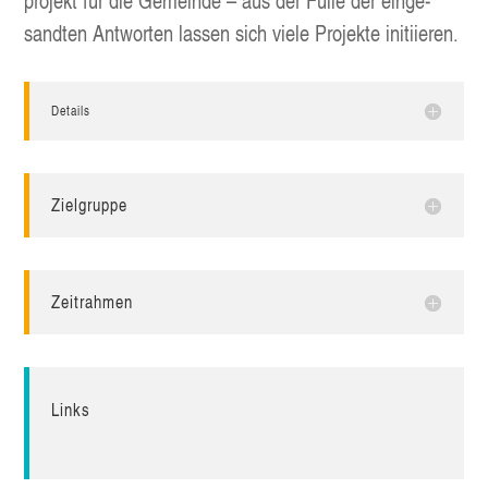
pro­jekt für die Gemein­de – aus der Fül­le der ein­ge­
sand­ten Ant­wor­ten las­sen sich vie­le Pro­jek­te initiieren.
Details
Ziel­grup­pe
Zeit­rah­men
Links