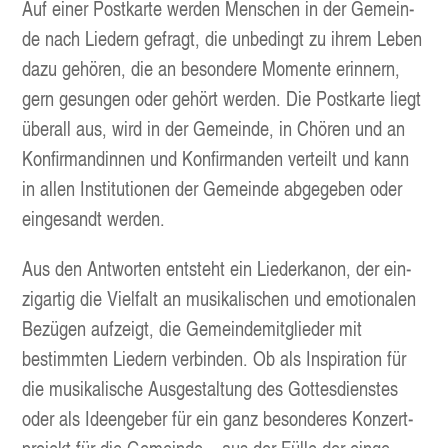
Auf einer Post­kar­te wer­den Men­schen in der Gemein­
de nach Lie­dern gefragt, die unbe­dingt zu ihrem Leben
dazu gehö­ren, die an beson­de­re Momen­te erin­nern,
gern gesun­gen oder gehört wer­den. Die Post­kar­te liegt
über­all aus, wird in der Gemein­de, in Chö­ren und an
Kon­fir­man­din­nen und Kon­fir­man­den ver­teilt und kann
in allen Insti­tu­tio­nen der Gemein­de abge­ge­ben oder
ein­ge­sandt werden.
Aus den Ant­wor­ten ent­steht ein Lie­der­ka­non, der ein­
zig­ar­tig die Viel­falt an musi­ka­li­schen und emo­tio­na­len
Bezü­gen auf­zeigt, die Gemein­de­mit­glie­der mit
bestimm­ten Lie­dern ver­bin­den. Ob als Inspi­ra­ti­on für
die musi­ka­li­sche Aus­ge­stal­tung des Got­tes­diens­tes
oder als Ideen­ge­ber für ein ganz beson­de­res Kon­zert­