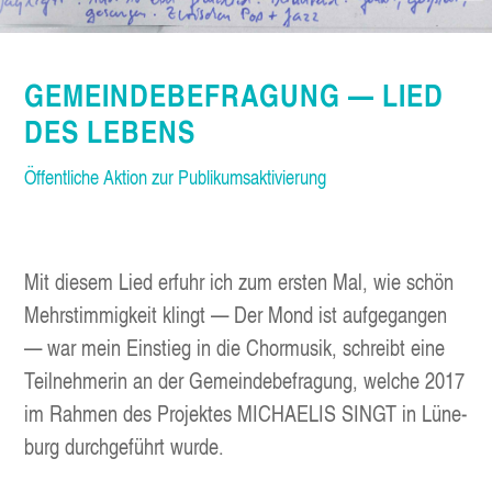
GEMEIN­DE­BE­FRA­GUNG — LIED
DES LEBENS
Öffent­li­che Akti­on zur Publikumsaktivierung
Mit die­sem Lied erfuhr ich zum ers­ten Mal, wie schön
Mehr­stim­mig­keit klingt — Der Mond ist auf­ge­gan­gen
— war mein Ein­stieg in die Chor­mu­sik, schreibt eine
Teil­neh­me­rin an der Gemein­de­be­fra­gung, wel­che 2017
im Rah­men des Pro­jek­tes MICHAE­LIS SINGT in Lüne­
burg durch­ge­führt wurde.